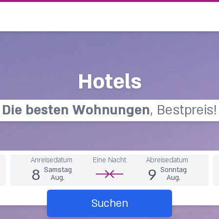
Hotels
Die
b
e
s
t
e
n
W
o
h
n
u
n
g
e
n
, Bestpreis!
Anreisedatum
Eine Nacht
Abreisedatum
8
9
Samstag
Sonntag
Aug.
Aug.
Suchen