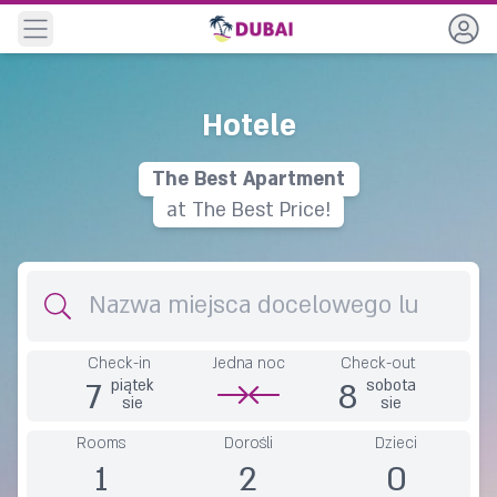
Navigation
Hotele
The
B
e
s
t
A
p
a
r
t
m
e
n
t
at The Best Price!
Destination
Check-in
Jedna noc
Check-out
7
8
piątek
sobota
sie
sie
Rooms
Dorośli
Dzieci
1
2
0