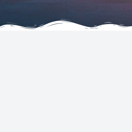
FIRMA
SERVICES
Warunki i regulamin
Hotele
Oświadczenie o ochronie
prywatności i plikach cookie
United States
Powered by